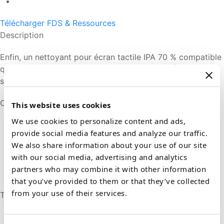
Télécharger FDS & Ressources
Description
Enfin, un nettoyant pour écran tactile IPA 70 % compatible
qui fonctionne à la vitesse de la technologie. Élimine la
saleté et la saleté des surfaces de l’écran tactile.
Compatible avec :
This website uses cookies
We use cookies to personalize content and ads,
Équipement à écran tactile couramment utilisé dans
provide social media features and analyze our traffic.
les soins de santé
We also share information about your use of our site
Équipement nécessitant une formulation IPA 70 %
with our social media, advertising and analytics
Séchage rapide, anti-trace, anti-buée et aucune
partners who may combine it with other information
peluche
that you’ve provided to them or that they’ve collected
from your use of their services.
Tailles & Formats